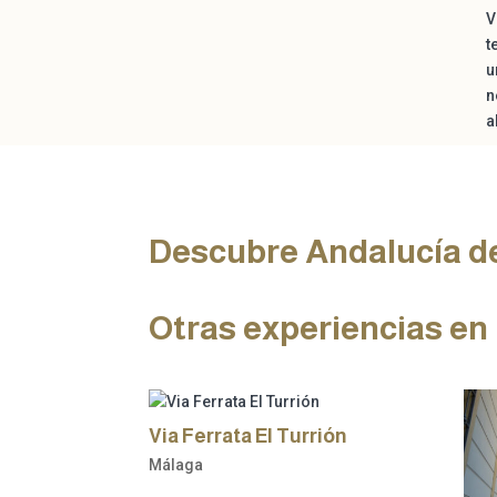
V
t
u
n
a
Descubre Andalucía d
Otras experiencias en
Via Ferrata El Turrión
Málaga