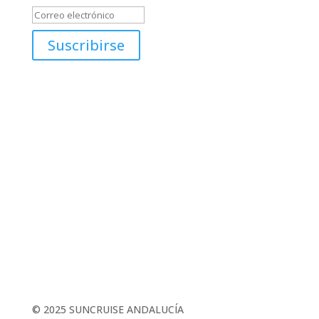
Suscribirse
Proyecto financiado con el apoyo de:
Síguenos en Redes Sociales
© 2025 SUNCRUISE ANDALUCÍA