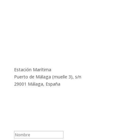
info@suncruiseandalucia.eu
Estación Marítima
Puerto de Málaga (muelle 3), s/n
29001 Málaga, España
Recibe nuestra Newsletter
¡Gracias por suscribirse a
nuestra newsletter!