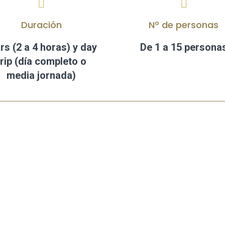


Duración
Nº de personas
rs (2 a 4 horas) y day
De 1 a 15 persona
trip (día completo o
media jornada)