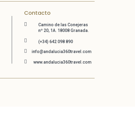
Contacto

Camino de las Conejeras
nº 20, 1A. 18008 Granada.

(+34) 642 098 890

info@andalucia360travel.com

www.andalucia360travel.com