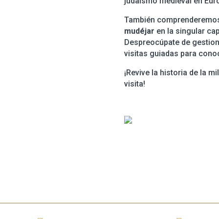
judaísmo medieval en Eur
También comprenderemos
mudéjar
en la singular cap
Despreocúpate de gestiona
visitas guiadas para con
¡Revive la historia de la 
visita!