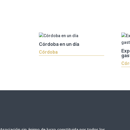
Córdoba en un día
Exp
Córdoba
gas
Cór
Asociación sin ánimo de lucro constituida por todos los